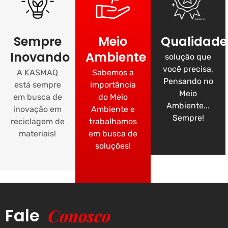
Sempre
Meio
Qualidade
Inovando
Ambiente
solução que
você precisa,
A KASMAQ
Sabemos a
Pensando no
está sempre
importância
Meio
em busca de
do Meio
Ambiente...
inovação em
Ambiente e
Sempre!
reciclagem de
trabalhamos
materiais!
em busca de
soluções!
Fale
Conosco